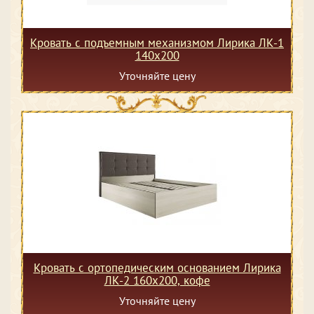
Кровать с подъемным механизмом Лирика ЛК-1
140х200
Уточняйте цену
Кровать с ортопедическим основанием Лирика
ЛК-2 160х200, кофе
Уточняйте цену