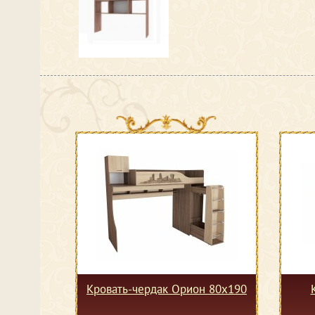
Кровать-чердак Орион 80х190