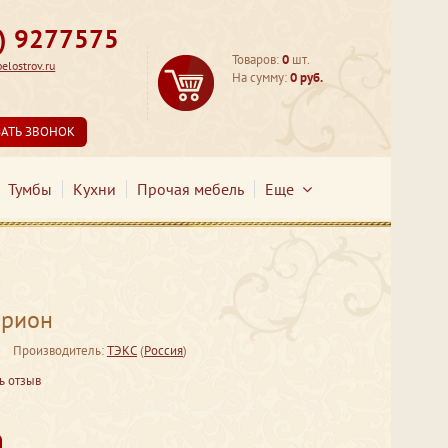
3) 9277575
Товаров:
0
шт.
lostrov.ru
На сумму:
0 руб.
ЗАТЬ ЗВОНОК
Тумбы
Кухни
Прочая мебель
Еще
Орион
Производитель:
ТЭКС
(
Россия
)
ь отзыв