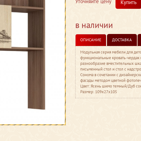
Уточняйте цену
Купить
в наличии
ОПИСАНИЕ
ДОСТАВКА
Модульная серия мебели для детс
функциональные кровать-чердак и
разнообразие вместительных шкаф
письменный стол и стол с надстр
Сонома в сочетании с дизайнерс
фасады методом цветной фотопеч
Цвет: Ясень шимо темный/Дуб со
Размер: 109x27x105