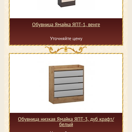
Обувница Ямайка ЯПТ-1, венге
Уточняйте цену
Обувница низкая Ямайка ЯПТ-3, дуб крафт/
белый