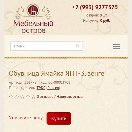
+7 (993) 9277575
Товаров:
0
шт.
На сумму:
0 руб.
Категори
Обувница Ямайка ЯПТ-3, венге
Артикул: 116778
Код: 00-00003903
Производитель:
ТЭКС
(
Россия
)
0 отзывов
/
Написать отзыв
Уточняйте цену
Купить