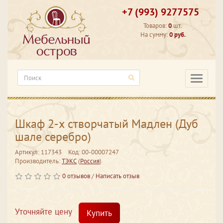
+7 (993) 9277575
Товаров:
0
шт.
На сумму:
0 руб.
Категори
Шкаф 2-х створчатый Мадлен (Дуб
шале серебро)
Артикул: 117343
Код: 00-00007247
Производитель:
ТЭКС
(
Россия
)
0 отзывов
/
Написать отзыв
Уточняйте цену
Купить