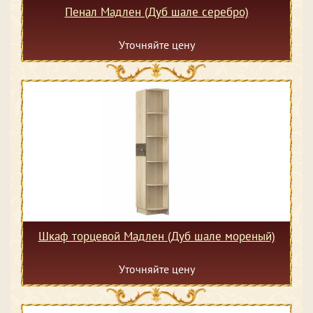
Пенал Мадлен (Дуб шале серебро)
Уточняйте цену
Шкаф торцевой Мадлен (Дуб шале мореный)
Уточняйте цену