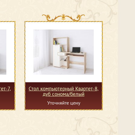
ет-7,
Стол компьютерный Квартет-8,
дуб сонома/белый
Уточняйте цену