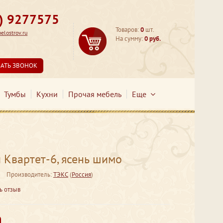
3) 9277575
Товаров:
0
шт.
lostrov.ru
На сумму:
0 руб.
ЗАТЬ ЗВОНОК
Тумбы
Кухни
Прочая мебель
Еще
 Квартет-6, ясень шимо
Производитель:
ТЭКС
(
Россия
)
ь отзыв