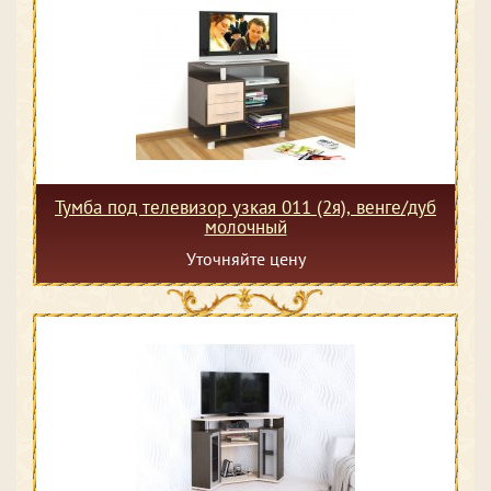
Тумба под телевизор узкая 011 (2я), венге/дуб
молочный
Уточняйте цену