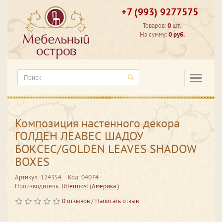
+7 (993) 9277575
Товаров:
0
шт.
На сумму:
0 руб.
Категори
Композиция настенного декора
ГОЛДЕН ЛЕАВЕС ШАДОУ
БОКСЕС/GOLDEN LEAVES SHADOW
BOXES
Артикул: 124354
Код: 04074
Производитель:
Uttermost
(
Америка
)
0 отзывов
/
Написать отзыв