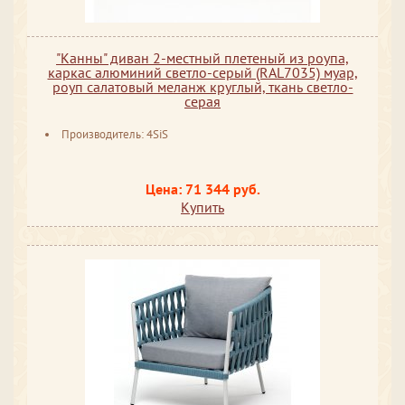
"Канны" диван 2-местный плетеный из роупа,
каркас алюминий светло-серый (RAL7035) муар,
роуп салатовый меланж круглый, ткань светло-
серая
Производитель: 4SiS
Цена: 71 344 руб.
Купить