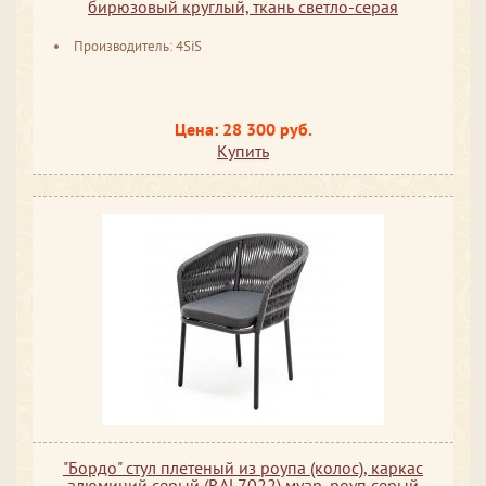
бирюзовый круглый, ткань светло-серая
Производитель: 4SiS
Цена: 28 300 руб.
Купить
"Бордо" стул плетеный из роупа (колос), каркас
алюминий серый (RAL7022) муар, роуп серый