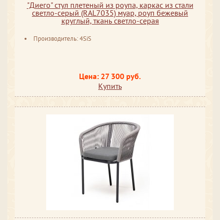
"Диего" стул плетеный из роупа, каркас из стали
светло-серый (RAL7035) муар, роуп бежевый
круглый, ткань светло-серая
Производитель: 4SiS
Цена: 27 300 руб.
Купить