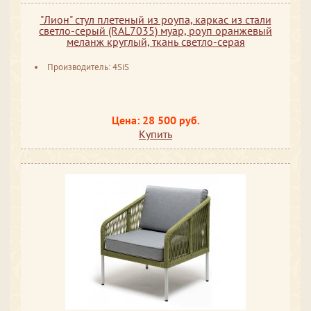
"Лион" стул плетеный из роупа, каркас из стали
светло-серый (RAL7035) муар, роуп оранжевый
меланж круглый, ткань светло-серая
Производитель: 4SiS
Цена: 28 500 руб.
Купить