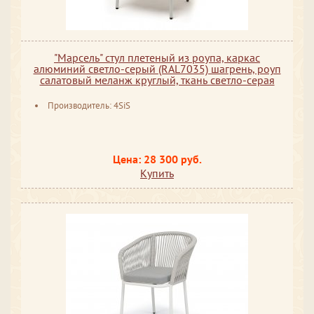
"Марсель" стул плетеный из роупа, каркас
алюминий светло-серый (RAL7035) шагрень, роуп
салатовый меланж круглый, ткань светло-серая
Производитель: 4SiS
Цена: 28 300 руб.
Купить