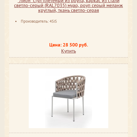
"Лион" стул плетеный из роупа, каркас из стали
светло-серый (RAL7035) муар, роуп серый меланж
круглый, ткань светло-серая
Производитель: 4SiS
Цена: 28 500 руб.
Купить