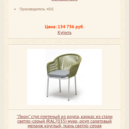
Производитель: 4SiS
Цена: 134 736 руб.
Купить
"Лион" стул плетеный из роупа, каркас из стали
светло-серый (RAL7035) муар, роуп салатовый
меланж круглый, ткань светло-серая