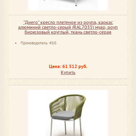
"Диего" кресло плетеное из роупа, каркас
алюминий светло-серый (RAL7035) муар, роуп
бирюзовый круглый, ткань светло-серая
Производитель: 4SiS
Цена: 61 512 руб.
Купить