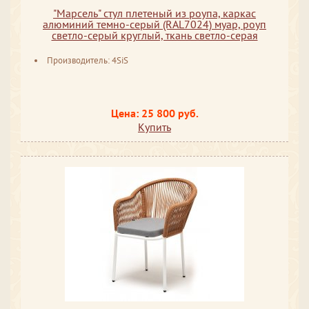
"Марсель" стул плетеный из роупа, каркас
алюминий темно-серый (RAL7024) муар, роуп
светло-серый круглый, ткань светло-серая
Производитель: 4SiS
Цена: 25 800 руб.
Купить