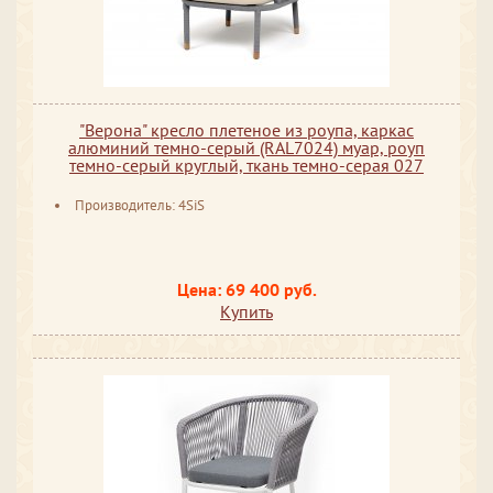
"Верона" кресло плетеное из роупа, каркас
алюминий темно-серый (RAL7024) муар, роуп
темно-серый круглый, ткань темно-серая 027
Производитель: 4SiS
Цена: 69 400 руб.
Купить