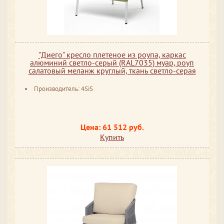
"Диего" кресло плетеное из роупа, каркас
алюминий светло-серый (RAL7035) муар, роуп
салатовый меланж круглый, ткань светло-серая
Производитель: 4SiS
Цена: 61 512 руб.
Купить