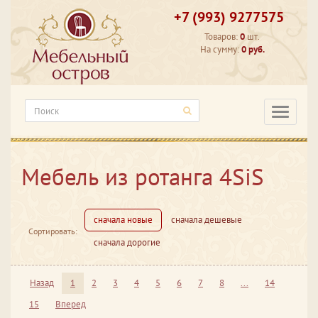
+7 (993) 9277575
Товаров:
0
шт.
На сумму:
0 руб.
Категори
Мебель из ротанга 4SiS
сначала новые
сначала дешевые
Сортировать:
сначала дорогие
Назад
1
2
3
4
5
6
7
8
...
14
15
Вперед