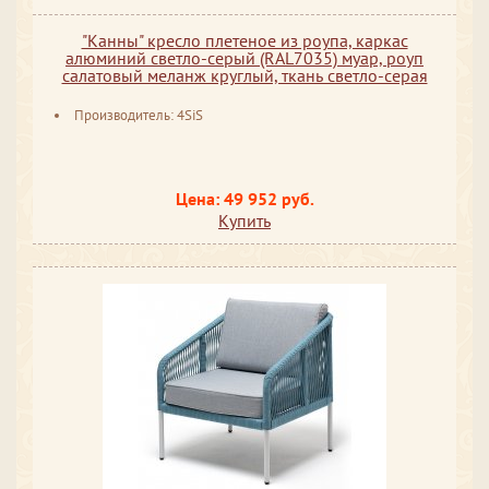
"Канны" кресло плетеное из роупа, каркас
алюминий светло-серый (RAL7035) муар, роуп
салатовый меланж круглый, ткань светло-серая
Производитель: 4SiS
Цена: 49 952 руб.
Купить