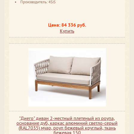
Производитель: 4SiS
Цена: 84 336 руб.
Купить
"Диего" диван 2-местный плетеный из роупа,
основание дуб, каркас алюминий светло-серый
(RAL7035) муар, роуп бежевый круглый, ткань
бежевая 150