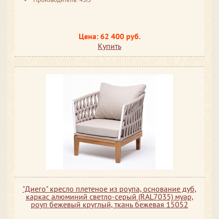
Цена: 62 400 руб.
Купить
"Диего" кресло плетеное из роупа, основание дуб,
каркас алюминий светло-серый (RAL7035) муар,
роуп бежевый круглый, ткань бежевая 15052