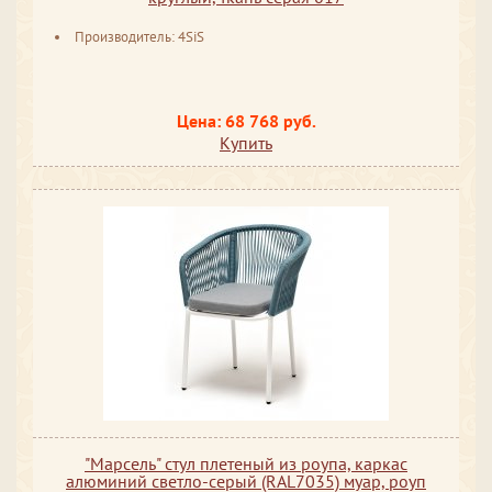
Производитель: 4SiS
Цена: 68 768 руб.
Купить
"Марсель" стул плетеный из роупа, каркас
алюминий светло-серый (RAL7035) муар, роуп