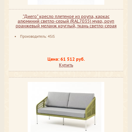
"Диего" кресло плетеное из роупа, каркас
алюминий светло-серый (RAL7035) муар, роуп
оранжевый меланж круглый, ткань светло-серая
Производитель: 4SiS
Цена: 61 512 руб.
Купить