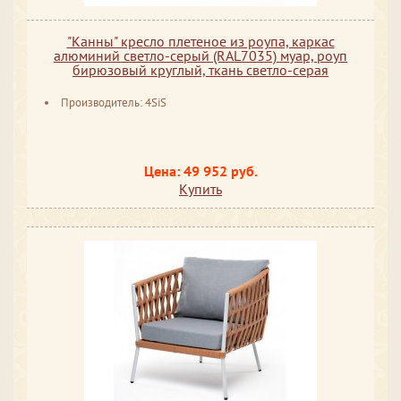
"Канны" кресло плетеное из роупа, каркас
алюминий светло-серый (RAL7035) муар, роуп
бирюзовый круглый, ткань светло-серая
Производитель: 4SiS
Цена: 49 952 руб.
Купить