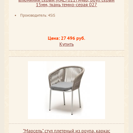
15мм, ткань темно-серая 027
Производитель: 4SiS
Цена: 27 496 руб.
Купить
"Марсель" стул плетеный из роупа, каркас