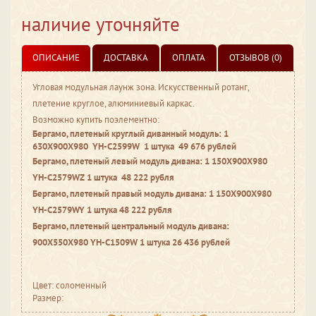
наличие уточняйте
ОПИСАНИЕ
ДОСТАВКА
ОПЛАТА
ОТЗЫВОВ (0)
Угловая модульная лаунж зона. Искусственный ротанг,
плетение круглое, алюминиевый каркас.
Возможно купить поэлементно:
Бергамо, плетеный круглый диванный модуль: 1
630X900X980 YH-C2599W 1 штука 49 676 рублей
Бергамо, плетеный левый модуль дивана: 1 150X900X980
YH-C2579WZ 1 штука 48 222 рубля
Бергамо, плетеный правый модуль дивана: 1 150X900X980
YH-C2579WY 1 штука 48 222 рубля
Бергамо, плетеный центральный модуль дивана:
900X550X980 YH-C1509W 1 штука 26 436 рублей
Цвет: соломенный
Размер: