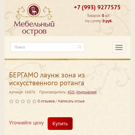
+7 (993) 9277575
Товаров:
0
шт.
На сумму:
0 руб.
Категори
БЕРГАМО лаунж зона из
искусственного ротанга
Артикул: 56876
Производитель:
4SiS
(
Индонезия
)
0 отзывов
/
Написать отзыв
Уточняйте цену
Купить