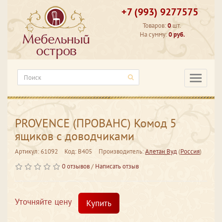
+7 (993) 9277575
Товаров:
0
шт.
На сумму:
0 руб.
Категори
PROVENCE (ПРОВАНС) Комод 5
ящиков с доводчиками
Артикул: 61092
Код: В405
Производитель:
Алетан Вуд
(
Россия
)
0 отзывов
/
Написать отзыв
Уточняйте цену
Купить