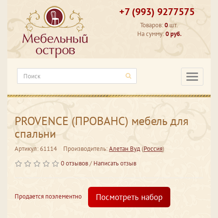
+7 (993) 9277575
Товаров:
0
шт.
На сумму:
0 руб.
Категори
PROVENCE (ПРОВАНС) мебель для
спальни
Артикул: 61114
Производитель:
Алетан Вуд
(
Россия
)
0 отзывов
/
Написать отзыв
Посмотреть набор
Продается поэлементно