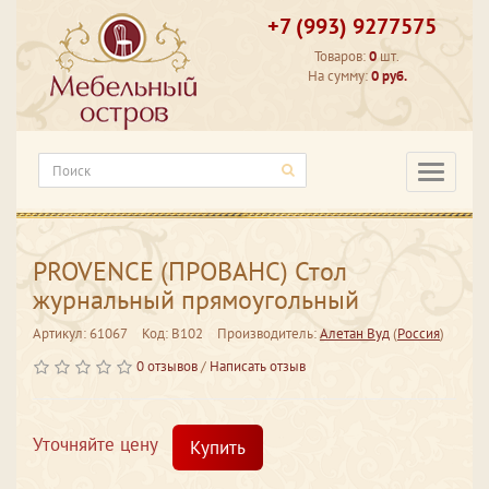
+7 (993) 9277575
Товаров:
0
шт.
На сумму:
0 руб.
Категори
PROVENCE (ПРОВАНС) Стол
журнальный прямоугольный
Артикул: 61067
Код: В102
Производитель:
Алетан Вуд
(
Россия
)
0 отзывов
/
Написать отзыв
Уточняйте цену
Купить