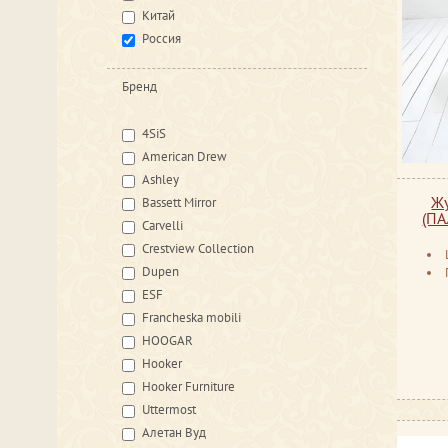
Китай
Россия
Бренд
4SiS
American Drew
Ashley
Ж
Bassett Mirror
(ПА
Carvelli
Crestview Collection
Dupen
ESF
Francheska mobili
HOOGAR
Hooker
Hooker Furniture
Uttermost
Алетан Вуд