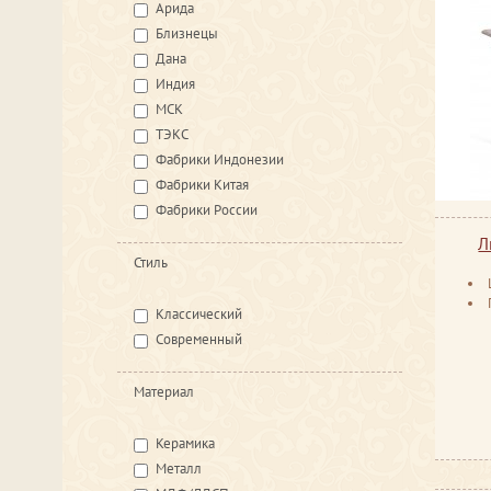
Арида
Близнецы
Дана
Индия
МСК
ТЭКС
Фабрики Индонезии
Фабрики Китая
Фабрики России
Л
Стиль
Классический
Современный
Материал
Керамика
Металл