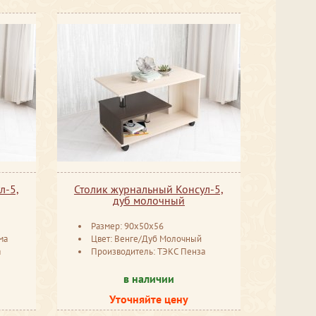
л-5,
Столик журнальный Консул-5,
дуб молочный
Размер: 90x50x56
ма
Цвет: Венге/Дуб Молочный
а
Производитель: ТЭКС Пенза
в наличии
Уточняйте цену