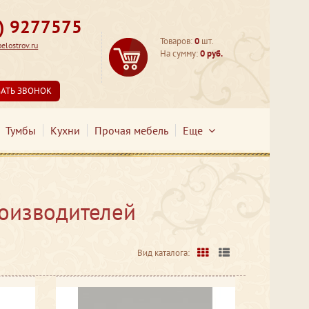
3) 9277575
Товаров:
0
шт.
lostrov.ru
На сумму:
0 руб.
ЗАТЬ ЗВОНОК
Тумбы
Кухни
Прочая мебель
Еще
оизводителей
Вид каталога: