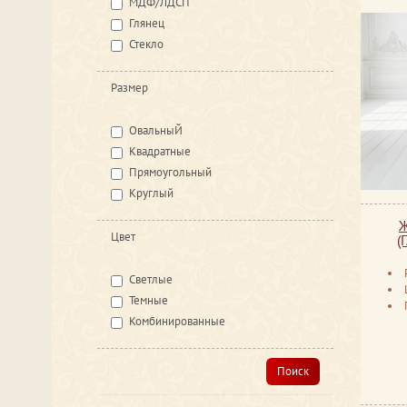
МДФ/ЛДСП
Глянец
Стекло
Размер
ОвальныЙ
Квадратные
Прямоугольный
Круглый
Ж
Цвет
(
Светлые
Темные
Комбинированные
Поиск