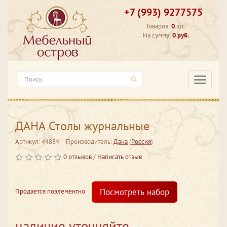
+7 (993) 9277575
Товаров:
0
шт.
На сумму:
0 руб.
Категори
ДАНА Столы журнальные
Артикул: 44884
Производитель:
Дана
(
Россия
)
0 отзывов
/
Написать отзыв
Посмотреть набор
Продается поэлементно
наличие уточняйте