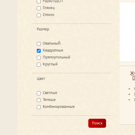
МДФ/ЛДСП
Глянец
Стекло
Размер
ОвальныЙ
Квадратные
Прямоугольный
Круглый
Ж
D
Цвет
Светлые
Темные
Комбинированные
Поиск