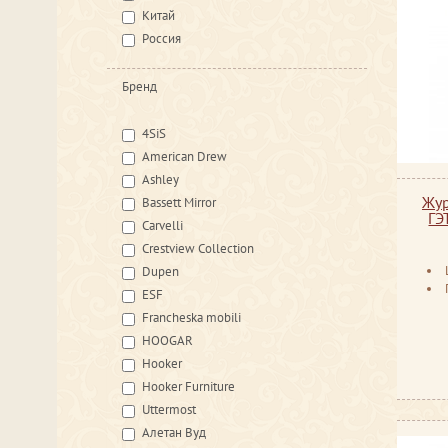
Китай
Россия
Бренд
4SiS
American Drew
Ashley
Жур
Bassett Mirror
ГЭ
Carvelli
Crestview Collection
Dupen
ESF
Francheska mobili
HOOGAR
Hooker
Hooker Furniture
Uttermost
Алетан Вуд