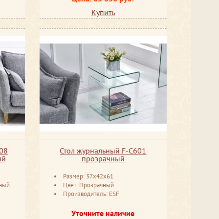
Купить
08
Стол журнальный F-C601
ый
прозрачный
Размер: 37x42x61
евый
Цвет: Прозрачный
Производитель: ESF
Уточните наличие