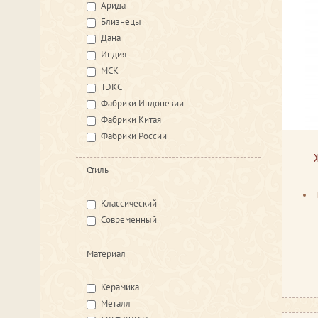
Арида
Близнецы
Дана
Индия
МСК
ТЭКС
Фабрики Индонезии
Фабрики Китая
Фабрики России
Стиль
Классический
Современный
Материал
Керамика
Металл