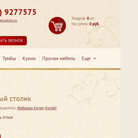
3) 9277575
Товаров:
0
шт.
lostrov.ru
На сумму:
0 руб.
ЗАТЬ ЗВОНОК
Тумбы
Кухни
Прочая мебель
Еще
ый столик
водитель:
Фабрики Китая
(
Китай
)
ь отзыв