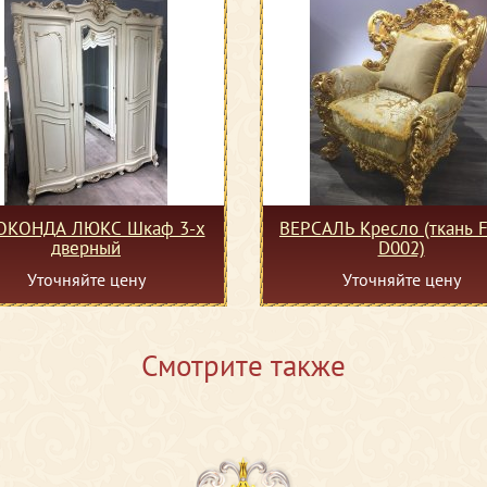
КОНДА ЛЮКС Шкаф 3-х
ВЕРСАЛЬ Кресло (ткань F
дверный
D002)
Уточняйте цену
Уточняйте цену
Смотрите также