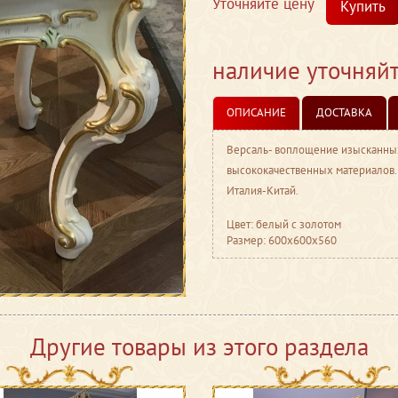
Уточняйте цену
Купить
наличие уточняй
ОПИСАНИЕ
ДОСТАВКА
Версаль- воплощение изысканных 
высококачественных материалов.
Италия-Китай.
Цвет: белый с золотом
Размер: 600x600x560
Другие товары из этого раздела