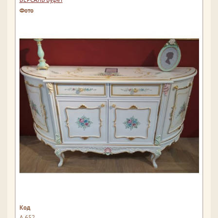
А 652