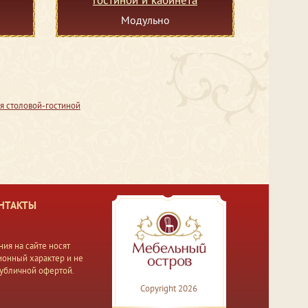
Модульно
я столовой-гостиной
НТАКТЫ
ия на сайте носят
онный характер и не
публичной офертой.
Copyright 2026