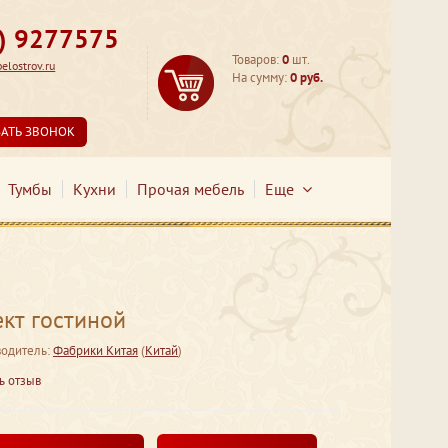
3) 9277575
Товаров:
0
шт.
lostrov.ru
На сумму:
0 руб.
ЗАТЬ ЗВОНОК
Тумбы
Кухни
Прочая мебель
Еще
кт гостиной
одитель:
Фабрики Китая
(
Китай
)
ь отзыв