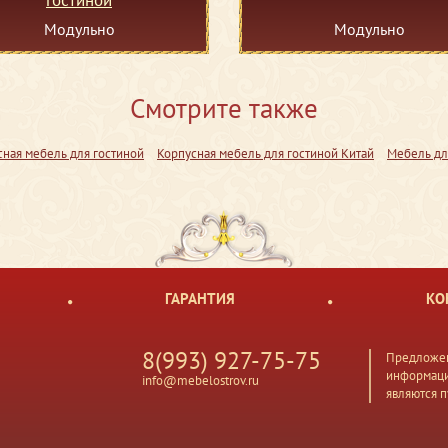
Модульно
Модульно
Смотрите также
сная мебель для гостиной
Корпусная мебель для гостиной Китай
Мебель дл
ГАРАНТИЯ
КО
8(993) 927-75-75
Предложен
информаци
info@mebelostrov.ru
являются 