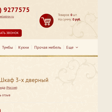
3) 9277575
Товаров:
0
шт.
lostrov.ru
На сумму:
0 руб.
ЗАТЬ ЗВОНОК
Тумбы
Кухни
Прочая мебель
Еще
каф 3-х дверный
ида
(
Россия
)
ь отзыв