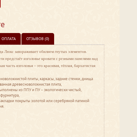
те
ОПЛАТА
ОТЗЫВОВ (0)
а Люкс завораживает обилием гнутых элементов.
и предстаёт изголовье кровати с резными панелями над
 часть изголовья – это красивая, тёплая, бархатистая
новолокнистой плиты, каркасы, задние стенки, днища
ванная древесноволокнистая плита,
полнены из ППУ и ПУ – экологически чистый,
 фурнитура,
акладки покрыты золотой или серебряной патиной
ия.