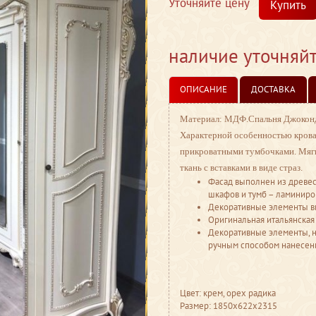
Уточняйте цену
Купить
наличие уточняй
ОПИСАНИЕ
ДОСТАВКА
Материал: МДФ.
Спальня Джоконд
Характерной особенностью кроват
прикроватными тумбочками. Мягкая
ткань с вставками в виде страз.
Фасад выполнен из древес
шкафов и тумб – ламиниро
Декоративные элементы вы
Оригинальная итальянская
Декоративные элементы, н
ручным способом нанесен
Цвет: крем, орех радика
Размер: 1850х622х2315