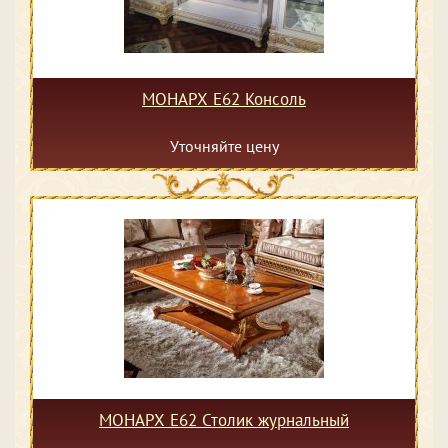
МОНАРХ Е62 Консоль
Уточняйте цену
МОНАРХ Е62 Столик журнальный