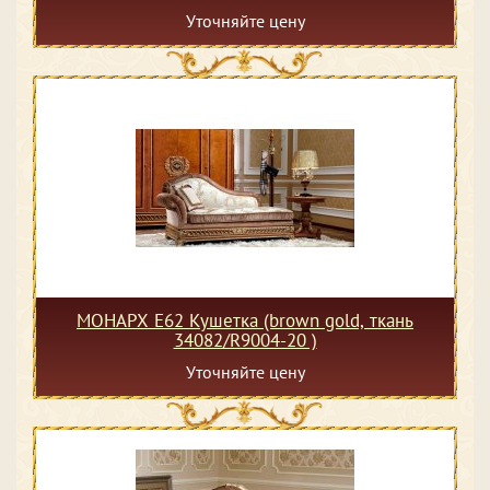
Уточняйте цену
МОНАРХ Е62 Кушетка (brown gold, ткань
34082/R9004-20 )
Уточняйте цену