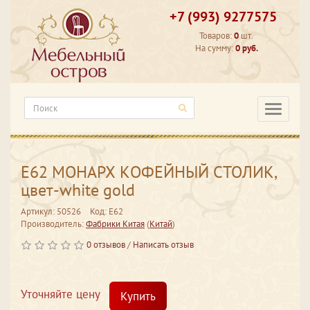
+7 (993) 9277575
Товаров:
0
шт.
На сумму:
0 руб.
Категори
Е62 МОНАРХ КОФЕЙНЫЙ СТОЛИК,
цвет-white gold
Артикул: 50526
Код: Е62
Производитель:
Фабрики Китая
(
Китай
)
0 отзывов
/
Написать отзыв
Уточняйте цену
Купить