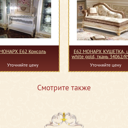
МОНАРХ Е62 Консоль
Е62 МОНАРХ КУШЕТКА, ц
white gold, ткань 34062/R
20
Уточняйте цену
Уточняйте цену
Смотрите также