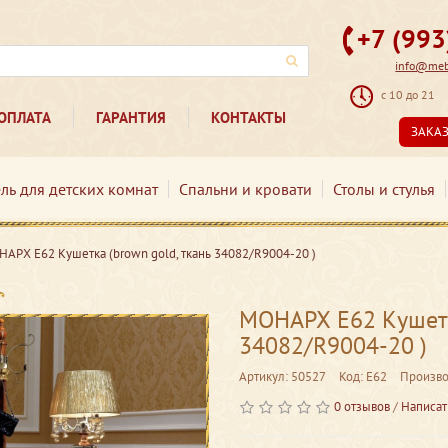
+7 (99
info@mebe
с 10 до 21
ОПЛАТА
ГАРАНТИЯ
КОНТАКТЫ
ЗАКА
ль для детских комнат
Спальни и кровати
Столы и стулья
АРХ Е62 Кушетка (brown gold, ткань 34082/R9004-20 )
МОНАРХ Е62 Кушетка
34082/R9004-20 )
Артикул: 50527
Код: Е62
Произво
0 отзывов
/
Написат