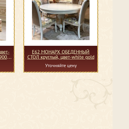
вет-
Е62 МОНАРХ ОБЕДЕННЫЙ
9004-
СТОЛ круглый, цвет-white gold
Уточняйте цену