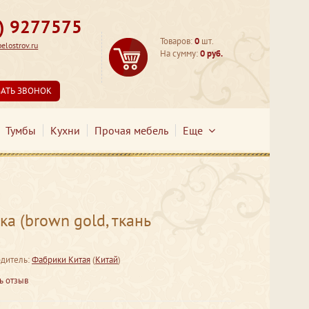
3) 9277575
Товаров:
0
шт.
lostrov.ru
На сумму:
0 руб.
ЗАТЬ ЗВОНОК
Тумбы
Кухни
Прочая мебель
Еще
 (brown gold, ткань
дитель:
Фабрики Китая
(
Китай
)
ь отзыв