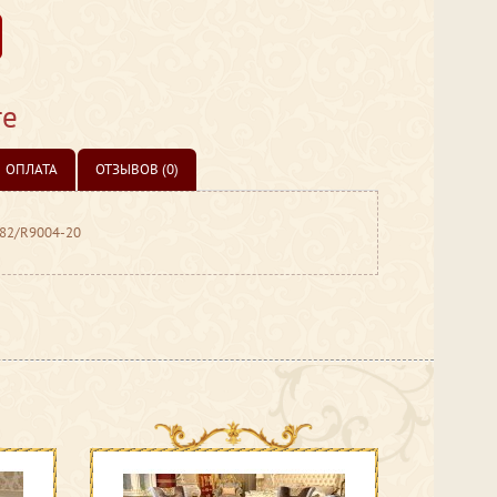
те
ОПЛАТА
ОТЗЫВОВ (0)
082/R9004-20