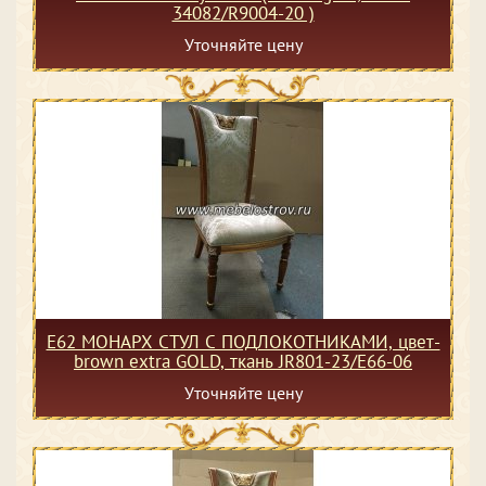
34082/R9004-20 )
Уточняйте цену
Е62 МОНАРХ СТУЛ С ПОДЛОКОТНИКАМИ, цвет-
brown extra GOLD, ткань JR801-23/E66-06
Уточняйте цену