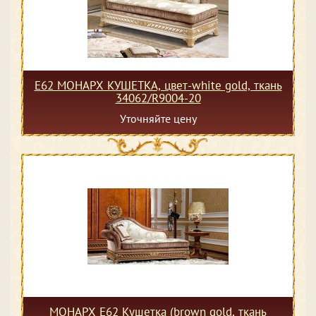
Е62 МОНАРХ КУШЕТКА, цвет-white gold, ткань
34062/R9004-20
Уточняйте цену
МОНАРХ Е62 Кушетка (brown gold, ткань