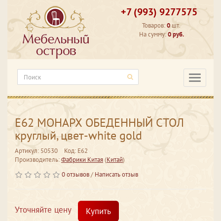
+7 (993) 9277575
Товаров:
0
шт.
На сумму:
0 руб.
Категори
Е62 МОНАРХ ОБЕДЕННЫЙ СТОЛ
круглый, цвет-white gold
Артикул: 50530
Код: Е62
Производитель:
Фабрики Китая
(
Китай
)
0 отзывов
/
Написать отзыв
Уточняйте цену
Купить