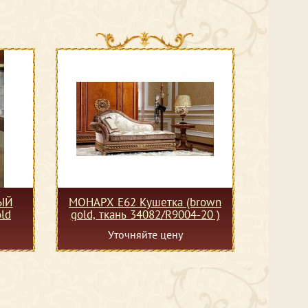
ЫЙ
МОНАРХ Е62 Кушетка (brown
ld
gold, ткань 34082/R9004-20 )
Уточняйте цену