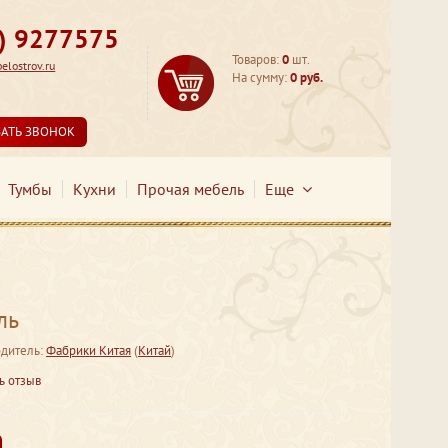
3) 9277575
Товаров:
0
шт.
lostrov.ru
На сумму:
0 руб.
ЗАТЬ ЗВОНОК
Тумбы
Кухни
Прочая мебель
Еще
ль
дитель:
Фабрики Китая
(
Китай
)
ь отзыв