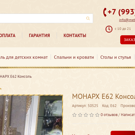
+7 (99
info@mebe
с 10 до 21
ОПЛАТА
ГАРАНТИЯ
КОНТАКТЫ
ЗАКА
ль для детских комнат
Спальни и кровати
Столы и стулья
НАРХ Е62 Консоль
МОНАРХ Е62 Консо
Артикул: 50525
Код: Е62
Произво
0 отзывов
/
Написат