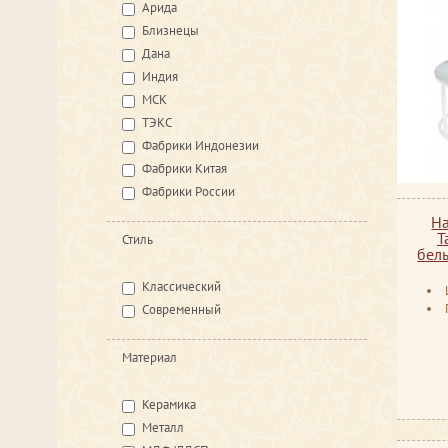
Арида
Близнецы
Дана
Индия
МСК
ТЭКС
Фабрики Индонезии
Фабрики Китая
Фабрики России
Н
T
Стиль
бел
Классический
Современный
Материал
Керамика
Металл