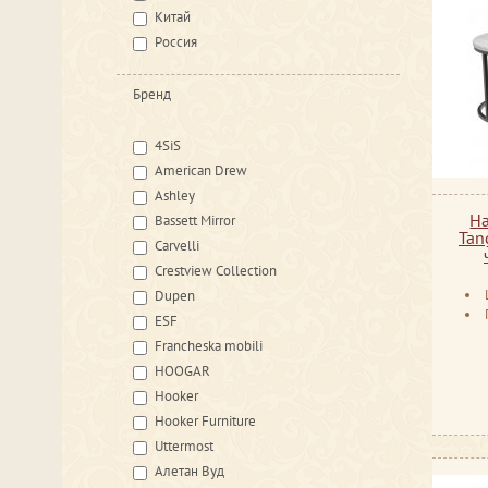
Китай
Россия
Бренд
4SiS
American Drew
Ashley
Н
Bassett Mirror
Tan
Carvelli
Crestview Collection
Dupen
ESF
Francheska mobili
HOOGAR
Hooker
Hooker Furniture
Uttermost
Алетан Вуд