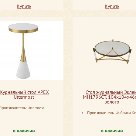
Купить
Купить
Журнальный стол APEX
Стол журнальный Экле
Uttermost
MH1796CT, 104х104х46
золото
Производитель: Uttermost
Производитель: Фабрики Ки
в наличии
в наличии