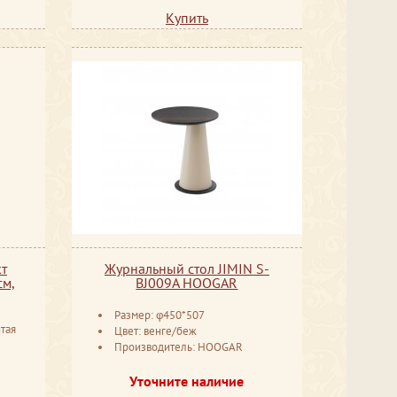
Купить
кт
Журнальный стол JIMIN S-
см,
BJ009A HOOGAR
Размер: φ450*507
тая
Цвет: венге/беж
Производитель: HOOGAR
Уточните наличие