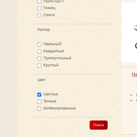
МДФ/ЛДСП
Глянец
Стекло
Размер
ОвальныЙ
Квадратные
Прямоугольный
Круглый
Н
Цвет
Светлые
Темные
Комбинированные
Поиск