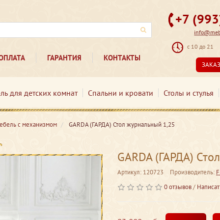
+7 (99
info@mebe
с 10 до 21
ОПЛАТА
ГАРАНТИЯ
КОНТАКТЫ
ЗАКА
ль для детских комнат
Спальни и кровати
Столы и стулья
мебель с механизмом
GARDA (ГАРДА) Стол журнальный 1,25
GARDA (ГАРДА) Сто
Артикул: 120723
Производитель:
F
0 отзывов
/
Написат