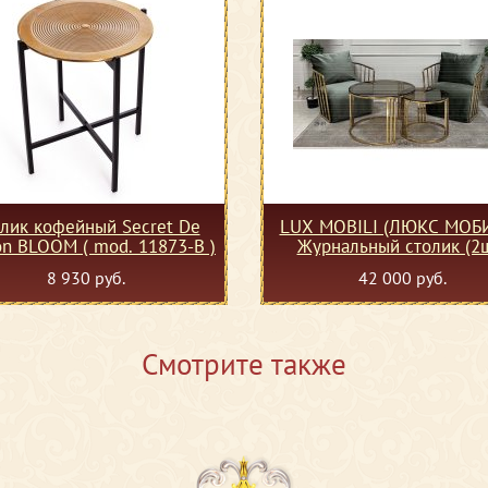
лик кофейный Secret De
LUX MOBILI (ЛЮКС МОБ
on BLOOM ( mod. 11873-B )
Журнальный столик (2
8 930 руб.
42 000 руб.
Смотрите также