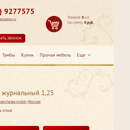
3) 9277575
Товаров:
0
шт.
lostrov.ru
На сумму:
0 руб.
ЗАТЬ ЗВОНОК
Тумбы
Кухни
Прочая мебель
Еще
л журнальный 1,25
rancheska mobili
(
Россия
)
ь отзыв