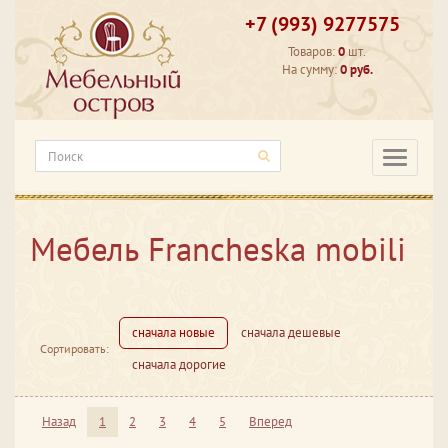
+7 (993) 9277575
Товаров:
0
шт.
На сумму:
0 руб.
Категори
Мебель Francheska mobili
сначала новые
сначала дешевые
Сортировать:
сначала дорогие
Назад
1
2
3
4
5
Вперед