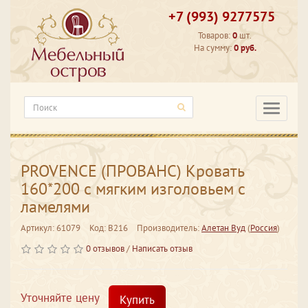
+7 (993) 9277575
Товаров:
0
шт.
На сумму:
0 руб.
Категори
PROVENCE (ПРОВАНС) Кровать
160*200 с мягким изголовьем с
ламелями
Артикул: 61079
Код: В216
Производитель:
Алетан Вуд
(
Россия
)
0 отзывов
/
Написать отзыв
Уточняйте цену
Купить