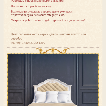
Работаем с нестандартными заказами.
Поставляется в разобранном виде
Эко-кожа:
Возможно изготовление в другом цвете:
https://tkani.egida.ru/product-category/некст/
Микровелюр: https://tkani.egida.ru/product-category/энигма/
Цвет: слоновая кость, черный, белый/патина золото или
серебро
Размер: 1780x2105x1290