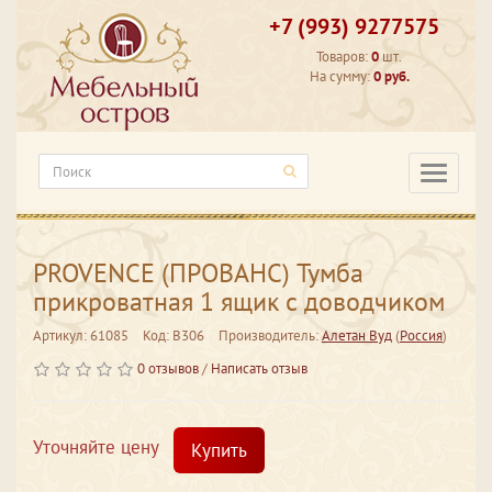
+7 (993) 9277575
Товаров:
0
шт.
На сумму:
0 руб.
Категори
PROVENCE (ПРОВАНС) Тумба
прикроватная 1 ящик с доводчиком
Артикул: 61085
Код: В306
Производитель:
Алетан Вуд
(
Россия
)
0 отзывов
/
Написать отзыв
Уточняйте цену
Купить