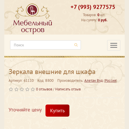
+7 (993) 9277575
Товаров:
0
шт.
На сумму:
0 руб.
Категори
Зеркала внешние для шкафа
Артикул: 61110
Код: В800
Производитель:
Алетан Вуд
(
Россия
)
0 отзывов
/
Написать отзыв
Уточняйте цену
Купить