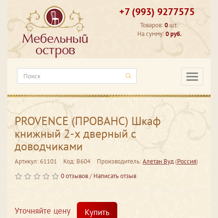
+7 (993) 9277575
Товаров:
0
шт.
На сумму:
0 руб.
Категори
PROVENCE (ПРОВАНС) Шкаф
книжный 2-х дверный с
доводчиками
Артикул: 61101
Код: В604
Производитель:
Алетан Вуд
(
Россия
)
0 отзывов
/
Написать отзыв
Уточняйте цену
Купить