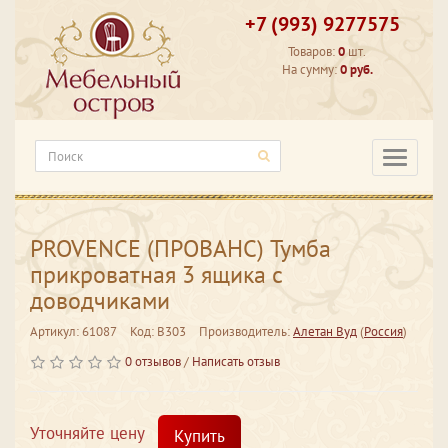
+7 (993) 9277575
Товаров:
0
шт.
На сумму:
0 руб.
Категори
PROVENCE (ПРОВАНС) Тумба
прикроватная 3 ящика с
доводчиками
Артикул: 61087
Код: В303
Производитель:
Алетан Вуд
(
Россия
)
0 отзывов
/
Написать отзыв
Уточняйте цену
Купить