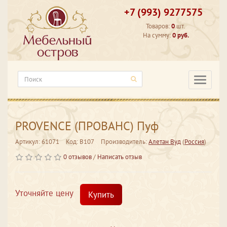
+7 (993) 9277575
Товаров:
0
шт.
На сумму:
0 руб.
Категори
PROVENCE (ПРОВАНС) Пуф
Артикул: 61071
Код: В107
Производитель:
Алетан Вуд
(
Россия
)
0 отзывов
/
Написать отзыв
Уточняйте цену
Купить