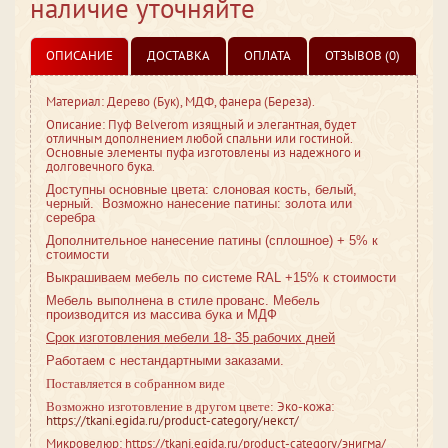
наличие уточняйте
ОПИСАНИЕ
ДОСТАВКА
ОПЛАТА
ОТЗЫВОВ (0)
Материал: Дерево (Бук), МДФ, фанера (Береза).
Описание: Пуф Belverom изящный и элегантная, будет
отличным дополнением любой спальни или гостиной.
Основные элементы пуфа изготовлены из надежного и
долговечного бука.
Доступны основные цвета: слоновая кость, белый,
черный. Возможно нанесение патины: золота или
серебра
Дополнительное нанесение патины (сплошное) + 5% к
стоимости
Выкрашиваем мебель по системе RAL +15% к стоимости
Мебель выполнена в стиле
прованс. Мебель
производится из массива бука и МДФ
Срок изготовления мебели 18- 35 рабочих дней
Работаем с нестандартными заказами.
Поставляется в собранном виде
Эко-кожа:
Возможно изготовление в другом цвете:
https://tkani.egida.ru/product-category/некст/
Микровелюр: https://tkani.egida.ru/product-category/энигма/