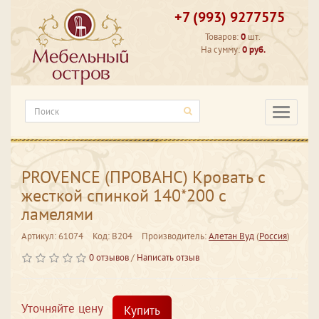
+7 (993) 9277575
Товаров:
0
шт.
На сумму:
0 руб.
Категори
PROVENCE (ПРОВАНС) Кровать с
жесткой спинкой 140*200 с
ламелями
Артикул: 61074
Код: В204
Производитель:
Алетан Вуд
(
Россия
)
0 отзывов
/
Написать отзыв
Уточняйте цену
Купить