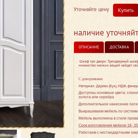
Уточняйте цену
Купить
наличие уточняй
ОПИСАНИЕ
ДОСТАВКА
Шкаф три двери. Трехдверный шкаф 
множество мелких вещей найдет сво
С доводчиками
Материал: Дерево (Бук), МДФ, фанера
Доступны основные цвета: слоно
золота или серебра
Дополнительное нанесение патин
Выкрашиваем мебель по системе
Мебель выполнена в стиле
прова
Срок изготовления мебели 18- 3
Работаем с нестандартными зак