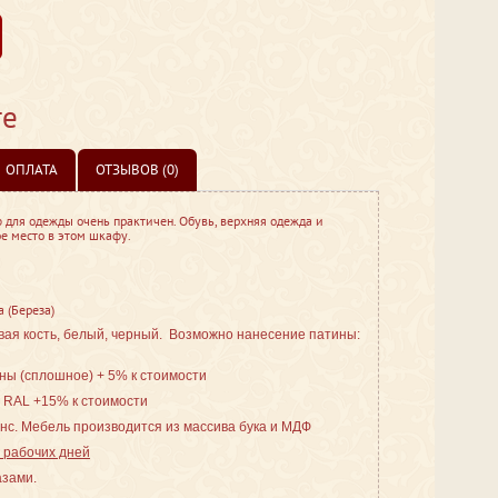
те
ОПЛАТА
ОТЗЫВОВ (0)
для одежды очень практичен. Обувь, верхняя одежда и
е место в этом шкафу.
 (Береза)
вая кость, белый, черный. Возможно нанесение патины:
ы (сплошное) + 5% к стоимости
 RAL +15% к стоимости
нс. Мебель производится из массива бука и МДФ
5 рабочих дней
азами.