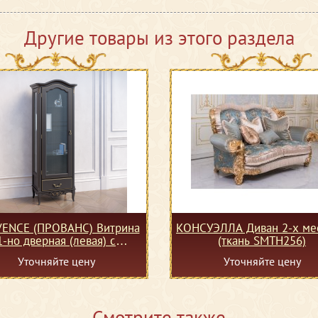
Другие товары из этого раздела
ENCE (ПРОВАНС) Витрина
КОНСУЭЛЛА Диван 2-х ме
1-но дверная (левая) с
(ткань SMTH256)
доводчиками
Уточняйте цену
Уточняйте цену
Смотрите также