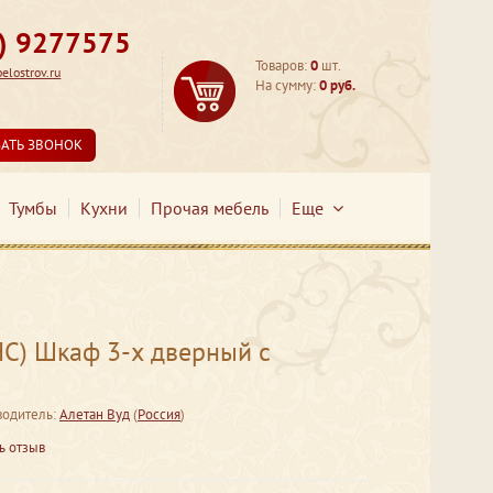
3) 9277575
Товаров:
0
шт.
lostrov.ru
На сумму:
0 руб.
ЗАТЬ ЗВОНОК
Тумбы
Кухни
Прочая мебель
Еще
С) Шкаф 3-х дверный с
водитель:
Алетан Вуд
(
Россия
)
ь отзыв