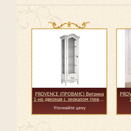
PROVENCE (ПРОВАНС) Витрина
PROV
1-но дверная с зеркалом (левая)
с доводчиками
Уточняйте цену