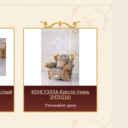
стный
КОНСУЭЛЛА Кресло (ткань
SMTH256)
Уточняйте цену