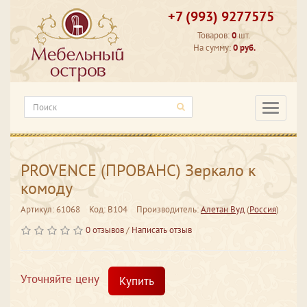
+7 (993) 9277575
Товаров:
0
шт.
На сумму:
0 руб.
Категори
PROVENCE (ПРОВАНС) Зеркало к
комоду
Артикул: 61068
Код: В104
Производитель:
Алетан Вуд
(
Россия
)
0 отзывов
/
Написать отзыв
Уточняйте цену
Купить