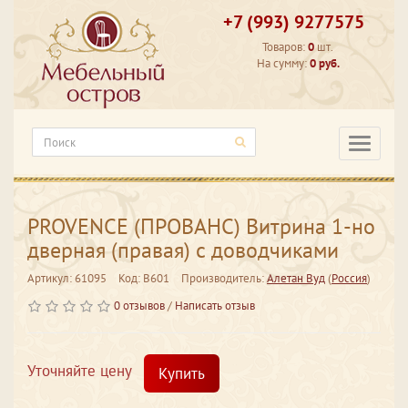
+7 (993) 9277575
Товаров:
0
шт.
На сумму:
0 руб.
Категори
PROVENCE (ПРОВАНС) Витрина 1-но
дверная (правая) с доводчиками
Артикул: 61095
Код: В601
Производитель:
Алетан Вуд
(
Россия
)
0 отзывов
/
Написать отзыв
Уточняйте цену
Купить