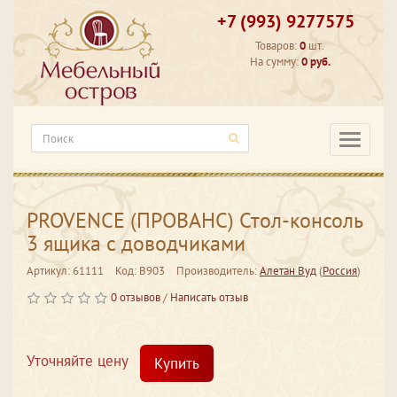
+7 (993) 9277575
Товаров:
0
шт.
На сумму:
0 руб.
Категори
PROVENCE (ПРОВАНС) Стол-консоль
3 ящика с доводчиками
Артикул: 61111
Код: В903
Производитель:
Алетан Вуд
(
Россия
)
0 отзывов
/
Написать отзыв
Уточняйте цену
Купить