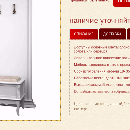
Посм
Продается поэлементно
наличие уточняй
ОПИСАНИЕ
ДОСТАВКА
Доступны основные цвета: слоно
золота или серебра
Дополнительное нанесение патин
Мебель выполнена в стиле
прова
Срок изготовления мебели 18- 3
Работаем с нестандартными зак
Выкрашиваем мебель по системе
Вся мебель поставляется в собранном
Цвет: слоновая кость, черный, б
Размер: