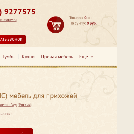
3) 9277575
Товаров:
0
шт.
lostrov.ru
На сумму:
0 руб.
ЗАТЬ ЗВОНОК
Тумбы
Кухни
Прочая мебель
Еще
) мебель для прихожей
летан Вуд
(
Россия
)
ь отзыв