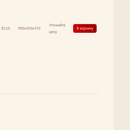
Уточняйте
В110
900x450x470
В корзину
цену