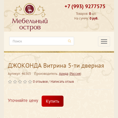
+7 (993) 9277575
Товаров:
0
шт.
На сумму:
0 руб.
Категори
ДЖОКОНДА Витрина 5-ти дверная
Артикул: 46363
Производитель:
Арида
(
Россия
)
0 отзывов
/
Написать отзыв
Уточняйте цену
Купить