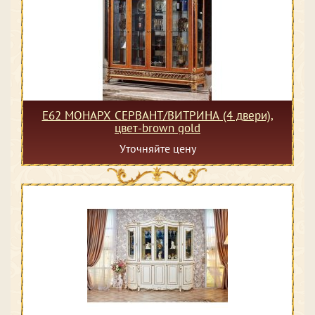
Е62 МОНАРХ СЕРВАНТ/ВИТРИНА (4 двери),
цвет-brown gold
Уточняйте цену