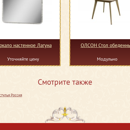
ркало настенное Лагуна
ОЛСОН Стол обеденн
Уточняйте цену
Модульно
Смотрите также
тулья Россия