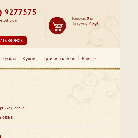
3) 9277575
Товаров:
0
шт.
lostrov.ru
На сумму:
0 руб.
ЗАТЬ ЗВОНОК
Тумбы
Кухни
Прочая мебель
Еще
рника
(
Россия
)
ь отзыв