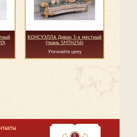
тный
КОНСУЭЛЛА Диван 3-х местный
20)
(ткань SMTH256)
Уточняйте цену
НТАКТЫ