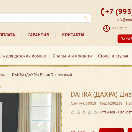
+7 (99
info@mebe
с 10 до 21
ОПЛАТА
ГАРАНТИЯ
КОНТАКТЫ
ЗАКА
ль для детских комнат
Спальни и кровати
Столы и стулья
ель
DAHRA (ДАХРА) Диван 3-х местный
DAHRA (ДАХРА) Див
Артикул: 58018
Код: 6280238
Пр
0 отзывов
/
Написат