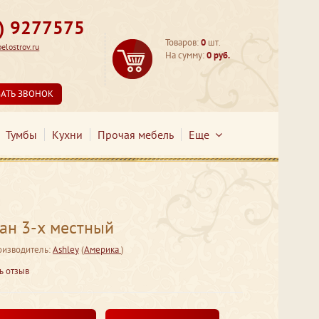
3) 9277575
Товаров:
0
шт.
lostrov.ru
На сумму:
0 руб.
ЗАТЬ ЗВОНОК
Тумбы
Кухни
Прочая мебель
Еще
ан 3-х местный
оизводитель:
Ashley
(
Америка
)
ь отзыв