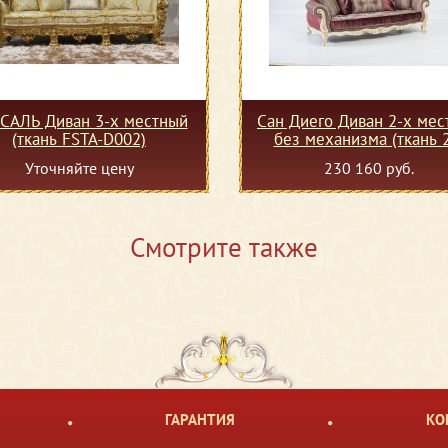
САЛЬ Диван 3-х местный
Сан Диего Диван 2-х мес
(ткань FSTA-D002)
без механизма (ткань 
Уточняйте цену
230 160 руб.
Смотрите также
ГАРАНТИЯ
КО