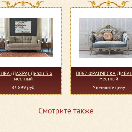
RA (ДАХРА) Диван 3-х
B062 ФРАНЧЕСКА ДИВАН
местный
местный
83 899 руб.
Уточняйте цену
Смотрите также