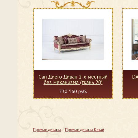
Сан Диего Диван 2-х местный
DAH
без механизма (ткань 20)
230 160 руб.
Прямые диваны
Прямые диваны Китай