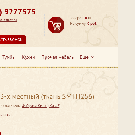
3) 9277575
Товаров:
0
шт.
lostrov.ru
На сумму:
0 руб.
ЗАТЬ ЗВОНОК
Тумбы
Кухни
Прочая мебель
Еще
-х местный (ткань SMTH256)
изводитель:
Фабрики Китая
(
Китай
)
ь отзыв