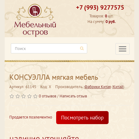
+7 (993) 9277575
Товаров:
0
шт.
На сумму:
0 руб.
Категори
КОНСУЭЛЛА мягкая мебель
Артикул: 61145
Код: X
Производитель:
Фабрики Китая
(
Китай
)
0 отзывов
/
Написать отзыв
Посмотреть набор
Продается поэлементно
наличие уточняйте