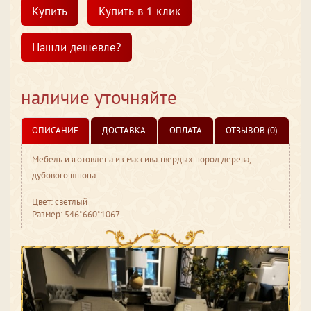
Купить
Купить в 1 клик
Нашли дешевле?
наличие уточняйте
ОПИСАНИЕ
ДОСТАВКА
ОПЛАТА
ОТЗЫВОВ (0)
Мебель изготовлена из массива твердых пород дерева,
дубового шпона
Цвет: светлый
Размер: 546*660*1067