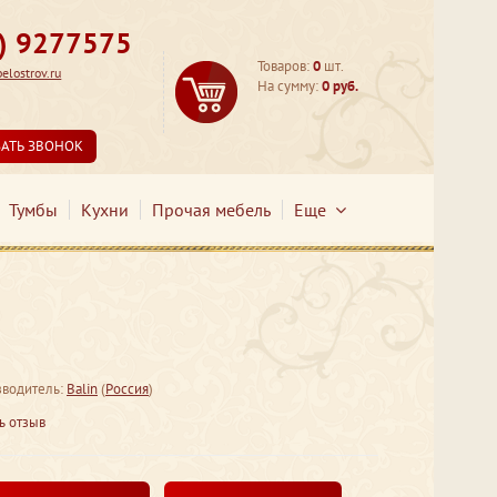
3) 9277575
Товаров:
0
шт.
lostrov.ru
На сумму:
0 руб.
ЗАТЬ ЗВОНОК
Тумбы
Кухни
Прочая мебель
Еще
водитель:
Balin
(
Россия
)
ь отзыв