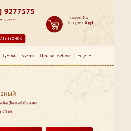
3) 9277575
Товаров:
0
шт.
lostrov.ru
На сумму:
0 руб.
ЗАТЬ ЗВОНОК
Тумбы
Кухни
Прочая мебель
Еще
азный
arhat (Бархат)
(
Россия
)
ь отзыв