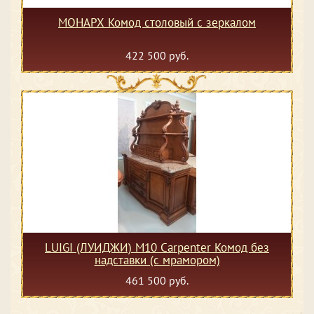
МОНАРХ Комод столовый с зеркалом
422 500 руб.
LUIGI (ЛУИДЖИ) M10 Carpenter Комод без
надставки (с мрамором)
461 500 руб.