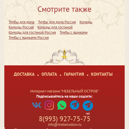
Смотрите также
Тумбы для дома
Тумбы для дома Россия
Комоды
Комоды Россия
Комоды для гостиной
Комоды для гостиной Россия
Тумбы с ящиками
Тумбы с ящиками Россия
ДОСТАВКА
ОПЛАТА
ГАРАНТИЯ
КОНТАКТЫ
Интернет-магазин "МЕБЕЛЬНЫЙ ОСТРОВ"
Подписывайтесь на наши соцсети:
чат
8(993) 927-75-75
info@mebelostrov.ru