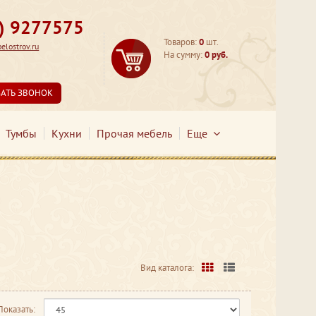
3) 9277575
Товаров:
0
шт.
lostrov.ru
На сумму:
0 руб.
ЗАТЬ ЗВОНОК
Тумбы
Кухни
Прочая мебель
Еще
Вид каталога:
Показать: