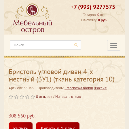
+7 (993) 9277575
Товаров:
0
шт.
На сумму:
0 руб.
Категори
Бристоль угловой диван 4-х
местный (3У1) (ткань категория 10)
Артикул: 35043
Производитель:
Francheska mobili
(
Россия
)
0 отзывов
/
Написать отзыв
308 560 руб.
Купить
Купить в 1 клик